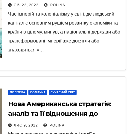
глобалізації
СІЧ 23, 2023
POLINA
Час імперій та колоніалізму у світі, де людський
капітал є основним рушієм розвитку економіки та
країни в цілому, минув, а національні держави або
трансформовані імперії вже досягли або
знаходяться у…
ПОЛІТИКА
ПОЛІТИКА
СУЧАСНИЙ СВІТ
Нова Американська стратегія:
аналіз та її відношення до
України
ЛИС 9, 2022
POLINA