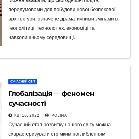
Можна вважати, що сьогоднішні події є
передумовами для побудови нової безпекової
архітектури. означене драматичними змінами в
геополітиці, технологіях, економіці та
навколишньому середовищі.
СУЧАСНИЙ СВІТ
Глобалізація — феномен
сучасності
КВІ 10, 2022
POLINA
Сучасний етап розвитку нашого світу можна
схарактеризувати стрімким поглибленням