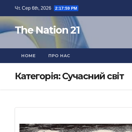
Перейти
Чт. Сер 6th, 2026
2:17:59 PM
до
вмісту
The Nation 21
HOME
ПРО НАС
Категорія:
Сучасний світ