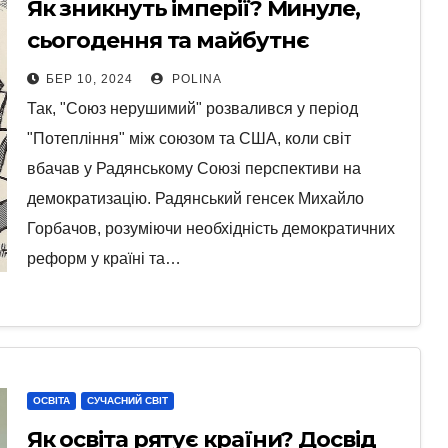
Як зникнуть імперії? Минуле,
сьогодення та майбутнє
БЕР 10, 2024
POLINA
Так, "Союз нерушимий" розвалився у період
"Потепління" між союзом та США, коли світ
вбачав у Радянському Союзі перспективи на
демократизацію. Радянський генсек Михайло
Горбачов, розуміючи необхідність демократичних
реформ у країні та…
ОСВІТА
СУЧАСНИЙ СВІТ
Як освіта рятує країни? Досвід