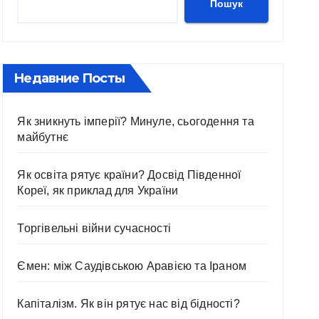
Пошук
Недавние Посты
Як зникнуть імперії? Минуле, сьогодення та
майбутнє
Як освіта рятує країни? Досвід Південної
Кореї, як приклад для України
Торгівельні війни сучасності
Ємен: між Саудівською Аравією та Іраном
Капіталізм. Як він рятує нас від бідності?