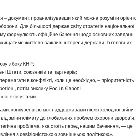
я – документ, проаналізувавши який можна розуміти орієнт
борони. Для більшості держав світу стратегія національної
якому формулюють офіційне бачення щодо основних завдань
 захищатиме життєво важливі інтереси держави. Із головних
зу з боку КНР;
ні Штати, союзників та партнерів;
перемагати в конфлікті, коли це необхідно, – пріоритетність
егіоні, потім виклику Росії в Європі
нної екосистеми.
ами: конкуренцією між наддержавами після холодної війни 
від зміни клімату до глобальних проблем охорони здоров’я.
тегічна проблема, яка стоїть перед нашим баченням, — це
ління з ревізіоністською зовнішньою політикою»,