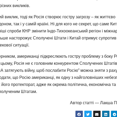
різних викликів.
виклик, тоді як Росія створює гостру загрозу – як життєво
м, так і у самій країні. Ні для кого не секрет, що саме Кит
іші спроби КНР змінити Індо-Тихоокеанський регіон і міжна
ільше насторожує Сполучені Штати і Китай отримує супротив
кової ситуації.
ником, американці підкреслюють гостру проблему з боку Ро
и цьому, Росія не є головним конкурентом Сполучених Штатів
ША затягують війну, щоб послабити Росію” можна зняти з рах
дати, що Росію американці, як одну з найголовніших небез
к його протекторат, адже як окрема політична, економічна та
Сполученим Штатам.
Автор статті — Лакша П