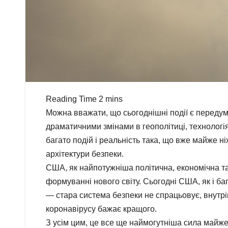
Можна вважати, що сьогоднішні події є передум
драматичними змінами в геополітиці, технолог
багато подій і реальність така, що вже майже н
архітектури безпеки.
США, як найпотужніша політична, економічна та 
формуванні нового світу. Сьогодні США, як і ба
— стара система безпеки не спрацьовує, внутрі
коронавірусу бажає кращого.
З усім цим, це все ще наймогутніша сила майже 