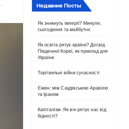
Недавние Посты
Як зникнуть імперії? Минуле,
сьогодення та майбутнє
Як освіта рятує країни? Досвід
Південної Кореї, як приклад для
України
Торгівельні війни сучасності
Ємен: між Саудівською Аравією
та Іраном
Капіталізм. Як він рятує нас від
бідності?