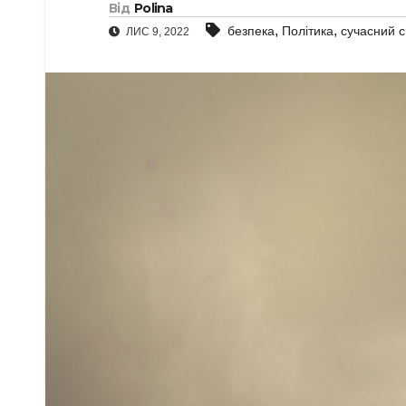
Від
Polina
,
,
безпека
Політика
сучасний с
ЛИС 9, 2022