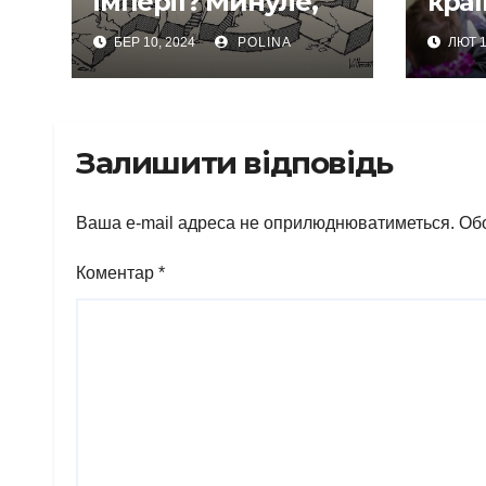
імперії? Минуле,
краї
сьогодення та
Півд
БЕР 10, 2024
POLINA
ЛЮТ 1
майбутнє
як 
Укр
Залишити відповідь
Ваша e-mail адреса не оприлюднюватиметься.
Обо
Коментар
*