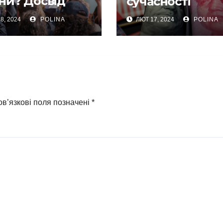
ни? Досвід
сучасності
енної Кореї,
8, 2024
POLINA
ЛЮТ 17, 2024
POLINA
приклад для
аїни
в’язкові поля позначені
*