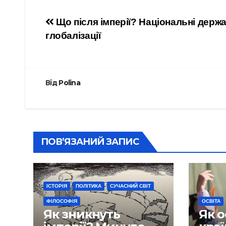
Навігація
Що після імперії? Національні держа
глобалізації
записів
Від
Polina
ПОВ’ЯЗАНИЙ ЗАПИС
ІСТОРІЯ
ПОЛІТИКА
СУЧАСНИЙ СВІТ
ФІЛОСОФІЯ
ОСВІТА
Як зникнуть
Як о