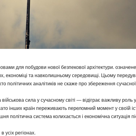
овами для побудови нової безпекової архітектури. означен
іях, економіці та навколишньому середовищі. Цьому переду
іхто політичних аналітиків не скаже про збереження сучасної
військова сила у сучасному світі — відіграє важливу роль 
гато інших країн переживають переломний момент у своїй іст
шня політична система колихається і економічна ситуація п
в усіх регіонах.