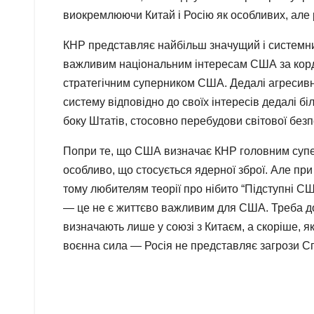
виокремлюючи Китай і Росію як особливих, але 
КНР представляє найбільш значущий і системний 
важливим національним інтересам США за кордоно
стратегічним суперником США. Дедалі агресивн
систему відповідно до своїх інтересів дедалі б
боку Штатів, стосовно перебудови світової безпе
Попри те, що США визначає КНР головним супер
особливо, що стосується ядерної зброї. Але пр
тому любителям теорії про нібито “Підступні С
— це не є життєво важливим для США. Треба до
визначають лише у союзі з Китаєм, а скоріше, я
воєнна сила — Росія не представляє загрози 