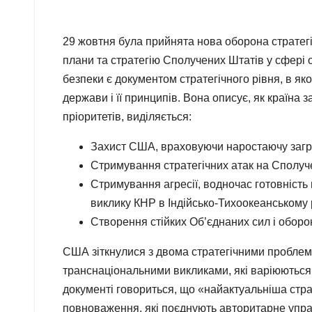
29 жовтня була прийнята нова оборона стратегі
плани та стратегію Сполучених Штатів у сфері о
безпеки є документом стратегічного рівня, в 
держави і її принципів. Вона описує, як країна
пріоритетів, виділяється:
Захист США, враховуючи наростаючу загро
Стримування стратегічних атак на Сполуче
Стримування агресії, водночас готовність 
виклику КНР в Індійсько-Тихоокеанському р
Створення стійких Об’єднаних сил і оборо
США зіткнулися з двома стратегічними проблем
транснаціональними викликами, які варіюються 
документі говориться, що «найактуальніша стра
повноваження, які поєднують авторитарне управ