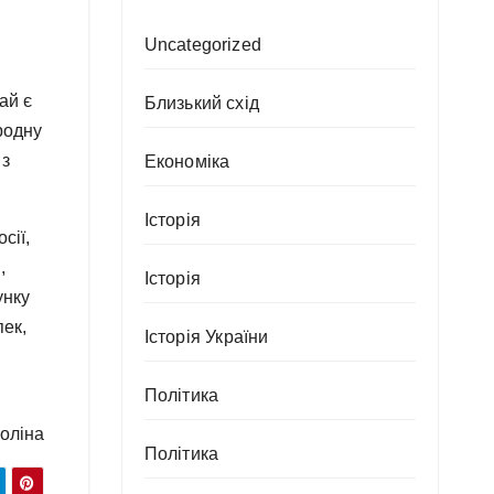
Uncategorized
ай є
Близький схід
родну
 з
Економіка
Історія
сії,
,
Історія
унку
пек,
Історія України
Політика
оліна
Політика