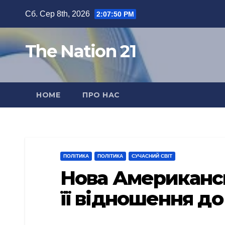
Перейти
Сб. Сер 8th, 2026
2:07:51 PM
до
вмісту
The Nation 21
HOME
ПРО НАС
ПОЛІТИКА
ПОЛІТИКА
СУЧАСНИЙ СВІТ
Нова Американськ
її відношення до