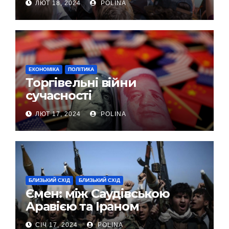
ЛЮТ 18, 2024
POLINA
ЕКОНОМІКА
ПОЛІТИКА
Торгівельні війни
сучасності
ЛЮТ 17, 2024
POLINA
БЛИЗЬКИЙ СХІД
БЛИЗЬКИЙ СХІД
Ємен: між Саудівською
Аравією та Іраном
СІЧ 17, 2024
POLINA