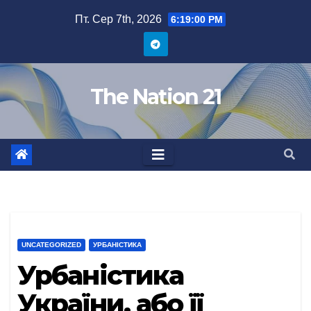
Перейти
Пт. Сер 7th, 2026
6:19:01 PM
до
вмісту
The Nation 21
UNCATEGORIZED
УРБАНІСТИКА
Урбаністика
України, або її