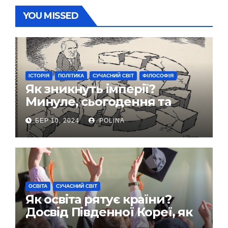
YOU MISSED
ІСТОРІЯ
ПОЛІТИКА
СУЧАСНИЙ СВІТ
ФІЛОСОФІЯ
Як зникнуть імперії?
Минуле, сьогодення та
майбутнє
БЕР 10, 2024
POLINA
ОСВІТА
СУЧАСНИЙ СВІТ
Як освіта рятує країни?
Досвід Південної Кореї, як
приклад для України