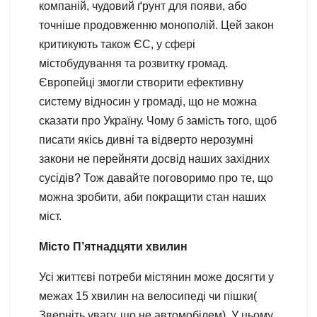
компаній, чудовий ґрунт для появи, або
точніше продовженню монополій. Цей закон
критикують також ЄС, у сфері
містобудування та розвитку громад.
Європейці змогли створити ефективну
систему відносин у громаді, що не можна
сказати про Україну. Чому б замість того, щоб
писати якісь дивні та відверто нерозумні
закони не перейняти досвід наших західних
сусідів? Тож давайте поговоримо про те, що
можна зробити, аби покращити стан наших
міст.
Місто П’ятнадцяти хвилин
Усі життєві потреби містянин може досягти у
межах 15 хвилин на велосипеді чи пішки(
Зверніть увагу, що не автомобілем). У цьому