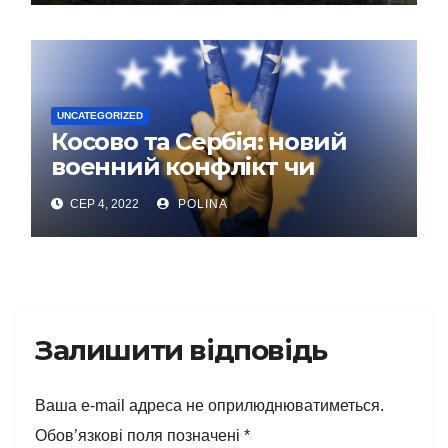
UNCATEGORIZED
Косово та Сербія: новий
военний конфлікт чи
черговий інформаційний
СЕР 4, 2022
POLINA
привід?
Залишити відповідь
Ваша e-mail адреса не оприлюднюватиметься.
Обов’язкові поля позначені
*