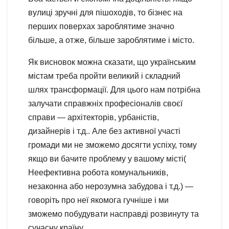
вулиці зручні для пішоходів, то бізнес на
перших поверхах зароблятиме значно
більше, а отже, більше зароблятиме і місто.
Як висновок можна сказати, що українським
містам треба пройти великий і складний
шлях трансформації. Для цього нам потрібна
залучати справжніх професіоналів своєї
справи — архітекторів, урбаністів,
дизайнерів і т.д.. Але без активної участі
громади ми не зможемо досягти успіху, тому
якщо ви бачите проблему у вашому місті(
Неефективна робота комунальників,
незаконна або нерозумна забудова і т.д.) —
говоріть про неї якомога гучніше і ми
зможемо побудувати насправді розвинуту та
сучасну країну.