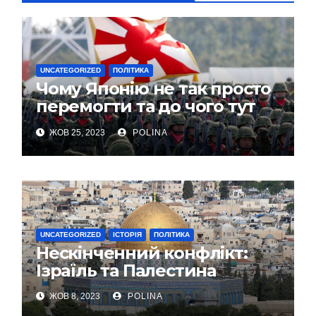
UNCATEGORIZED
ПОЛІТИКА
Чому Японію не так просто
перемогти та до чого тут
США?
ЖОВ 25, 2023
POLINA
UNCATEGORIZED
ІСТОРІЯ
ПОЛІТИКА
Нескінченний конфлікт:
Ізраїль та Палестина
ЖОВ 8, 2023
POLINA