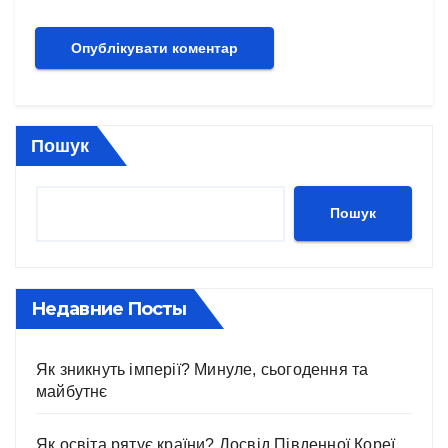
Пошук
Пошук
Недавние Посты
Як зникнуть імперії? Минуле, сьогодення та
майбутнє
Як освіта рятує країни? Досвід Південної Кореї,