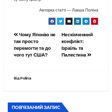
Авторка статті — Лакша Поліна
Навігація
Чому Японію не
Нескінченний
так просто
конфлікт:
записів
перемогти та до
Ізраїль та
чого тут США?
Палестина
Від
Polina
ПОВ’ЯЗАНИЙ ЗАПИС